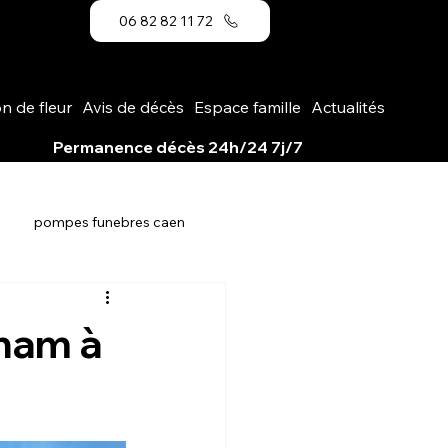
06 82 82 11 72
on de fleur
Avis de décès
Espace famille
Actualités
               
pompes funebres caen
eham à