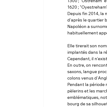
1300 ; "Ostreham" et
1620 ; "Oyestreham" 
Depuis fin 2014, la 
d'après le quartier
Napoléon a surnommé
habituellement app
Elle tirerait son no
implantés dans la ré
Cependant, il n'exi
En outre, on renco
saxons, langue proch
colons venus d'Angl
Pendant la période 
pèlerins et les mar
emblématiques, nota
bourg de sa silhouet