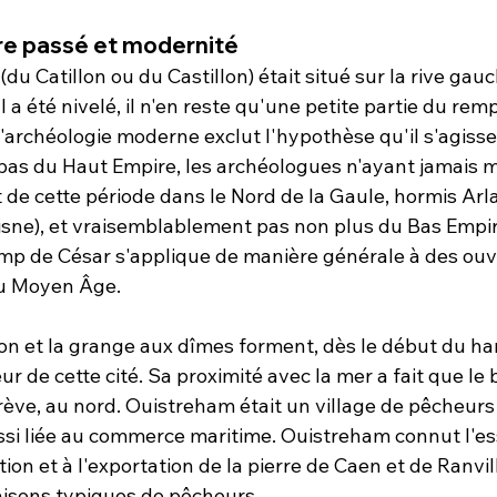
re passé et modernité
du Catillon ou du Castillon) était situé sur la rive gau
l a été nivelé, il n'en reste qu'une petite partie du rem
 l'archéologie moderne exclut l'hypothèse qu'il s'agiss
pas du Haut Empire, les archéologues n'ayant jamais mi
de cette période dans le Nord de la Gaule, hormis Arla
sne), et vraisemblablement pas non plus du Bas Empire
p de César s'applique de manière générale à des ouv
du Moyen Âge.
on et la grange aux dîmes forment, dès le début du h
r de cette cité. Sa proximité avec la mer a fait que le 
rève, au nord. Ouistreham était un village de pêcheurs
aussi liée au commerce maritime. Ouistreham connut l'es
tion et à l'exportation de la pierre de Caen et de Ranvill
isons typiques de pêcheurs.