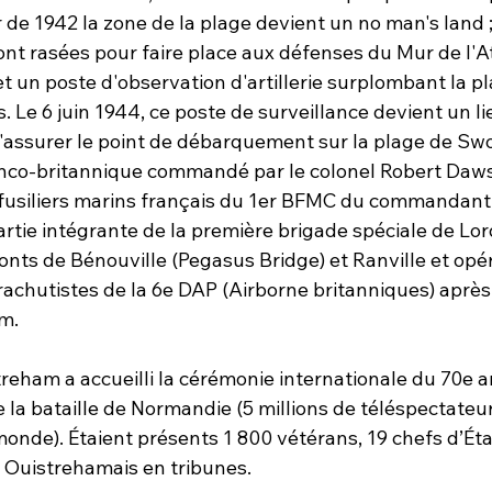
 de 1942 la zone de la plage devient un no man's land ; 
nt rasées pour faire place aux défenses du Mur de l'At
 un poste d'observation d'artillerie surplombant la pl
s. Le 6 juin 1944, ce poste de surveillance devient un l
d'assurer le point de débarquement sur la plage de Sw
co-britannique commandé par le colonel Robert Daws
fusiliers marins français du 1er BFMC du commandant 
artie intégrante de la première brigade spéciale de Lor
ponts de Bénouville (Pegasus Bridge) et Ranville et opéré
arachutistes de la 6e DAP (Airborne britanniques) aprè
m.
treham a accueilli la cérémonie internationale du 70e a
la bataille de Normandie (5 millions de téléspectateur
 monde). Étaient présents 1 800 vétérans, 19 chefs d’Éta
t Ouistrehamais en tribunes.