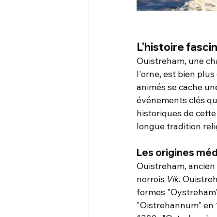
L'histoire fasc
Ouistreham, une ch
l'orne, est bien plus
animés se cache une 
événements clés qui 
historiques de cette
longue tradition reli
Les origines mé
Ouistreham, ancien 
norrois 
Vik.
 Ouistre
formes "Oystreham",
"Oistrehannum" en 1