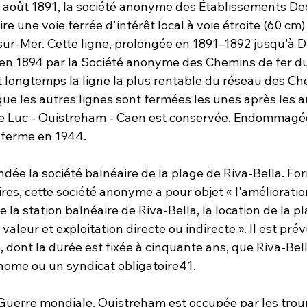
 août 1891, la société anonyme des Établissements Dec
ire une voie ferrée d'intérêt local à voie étroite (60 cm)
ur-Mer. Cette ligne, prolongée en 1891–1892 jusqu'à D
e en 1894 par la Société anonyme des Chemins de fer d
t longtemps la ligne la plus rentable du réseau des Ch
ue les autres lignes sont fermées les unes après les a
ne Luc - Ouistreham - Caen est conservée. Endommagé
 ferme en 1944.
ndée la société balnéaire de la plage de Riva-Bella. Fo
ires, cette société anonyme a pour objet « l'amélioratio
la station balnéaire de Riva-Bella, la location de la pla
valeur et exploitation directe ou indirecte ». Il est pré
é, dont la durée est fixée à cinquante ans, que Riva-Bel
me ou un syndicat obligatoire41.
Guerre mondiale, Ouistreham est occupée par les trou