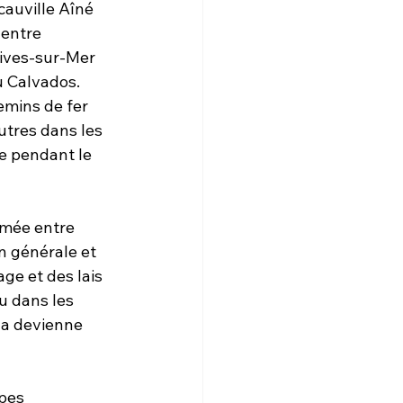
auville Aîné 
 entre 
ives-sur-Mer 
u Calvados. 
emins de fer 
utres dans les 
e pendant le 
rmée entre 
n générale et 
ge et des lais 
vu dans les 
la devienne 
pes 