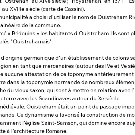
 "Ostrehan" au XIVe siècle ; "Hoystrehan" en 1371 ; "Es
au XVIIIe siècle (carte de Cassini).
municipalité a choisi d'utiliser le nom de Ouistreham Ri
 balnéaire de la commune.
 « Bédouins » les habitants d'Ouistreham. Ils sont pl
elés "Ouistrehamais".
m d'origine germanique d'un établissement de colons s
gion en tant que mercenaires (autour des IVe et Ve sièc
ste aucune attestation de ce toponyme antérieurement a
ntre dans la toponymie normande de nombreux élémen
e du vieux saxon, qui sont à mettre en relation avec l'i
eterre avec les Scandinaves autour du Xe siècle.
médiévale, Ouistreham était un point de passage impor
chands. Ce dynamisme a favorisé la construction de 
mment l'église Saint-Samson, qui domine encore aujo
te à l'architecture Romane.