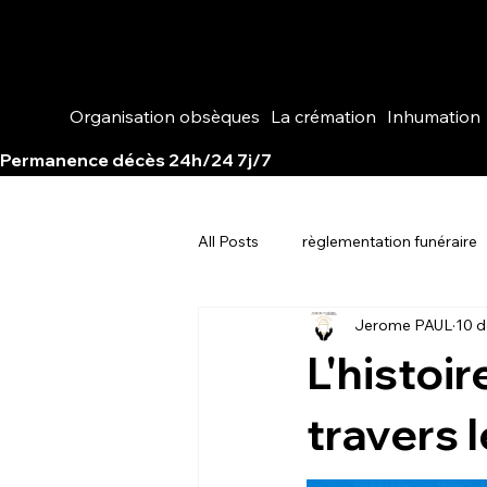
Organisation obsèques
La crémation
Inhumation
Permanence décès 24h/24 7j/7                                                                                               
All Posts
règlementation funéraire
Jerome PAUL
10 d
L'histoi
travers 