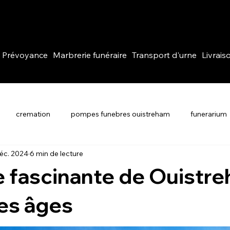
Prévoyance
Marbrerie funéraire
Transport d'urne
Livrais
                                                                                                                           
cremation
pompes funebres ouistreham
funerarium
éc. 2024
6 min de lecture
re fascinante de Ouistr
les âges