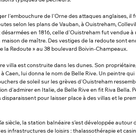
er l'embouchure de l'Orne des attaques anglaises, il f
outes selon les plans de Vauban, à Ouistreham, Collevill
 désarmées en 1816, celle d'Ouistreham fut vendue à u
 maison de maître. Des vestiges de la redoute sont enc
de la Redoute » au 38 boulevard Boivin-Champeaux.
e villa est construite dans les dunes. Son propriétaire
 à Caen, lui donna le nom de Belle Rive. Un peintre qui 
uchers de soleil sur les grèves d'Ouistreham ressembl
sion d'admirer en Italie, de Belle Rive en fit Riva Bella. 
isparaissent pour laisser place à des villas et le prem
 siècle, la station balnéaire s’est développée autour d
es infrastructures de loisirs : thalassothérapie et casin