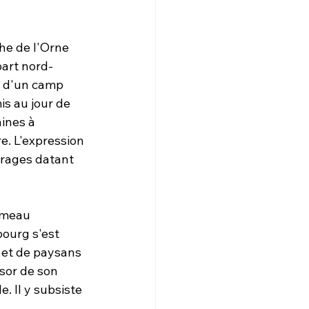
che de l'Orne 
part nord-
e d'un camp 
s au jour de 
ines à 
. L'expression 
rages datant 
ameau 
bourg s'est 
 et de paysans 
sor de son 
e. Il y subsiste 