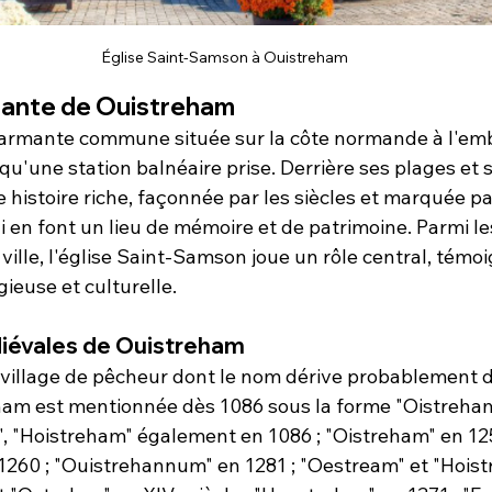
Église Saint-Samson à Ouistreham
inante de Ouistreham
armante commune située sur la côte normande à l'em
 qu'une station balnéaire prise. Derrière ses plages et 
histoire riche, façonnée par les siècles et marquée pa
en font un lieu de mémoire et de patrimoine. Parmi les
 ville, l'église Saint-Samson joue un rôle central, témo
gieuse et culturelle.
diévales de Ouistreham
village de pêcheur dont le nom dérive probablement d
ham est mentionnée dès 1086 sous la forme "Oistreham"
 "Hoistreham" également en 1086 ; "Oistreham" en 125
260 ; "Ouistrehannum" en 1281 ; "Oestream" et "Hoist