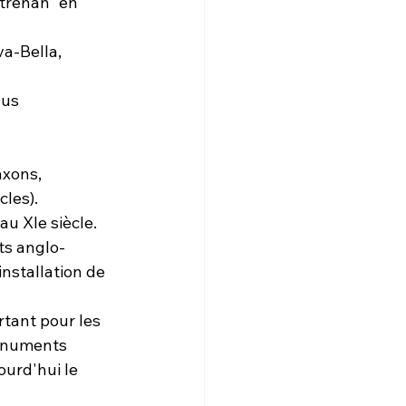
trehan" en 
va-Bella, 
us 
axons, 
les). 
u XIe siècle. 
ts anglo-
nstallation de 
tant pour les 
monuments 
urd'hui le 