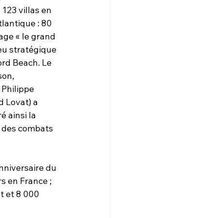
123 villas en 
lantique : 80 
age « le grand 
ieu stratégique 
ord Beach. Le 
on, 
Philippe 
d Lovat) a 
 ainsi la 
s des combats 
nniversaire du 
s en France ; 
t et 8 000 