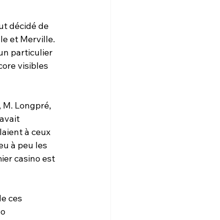
ut décidé de 
e et Merville. 
n particulier 
ore visibles 
, M. Longpré, 
avait 
aient à ceux 
Peu à peu les 
ier casino est 
e ces 
o 