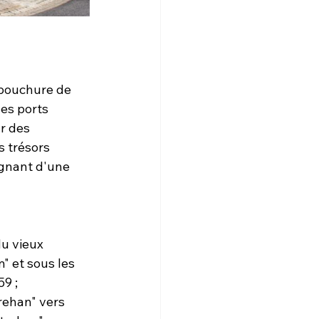
bouchure de 
ses ports 
r des 
 trésors 
ignant d'une 
u vieux 
 et sous les 
9 ; 
rehan" vers 