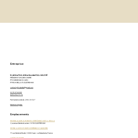
Entreprise
M. Jérôme PAUL & Mme Graziella PAUL-GAUCHÉ
PRÉSIDENT SAS DIES CINERE
PF D'ARDENNE À CAEN
PF RIVA-BELLA À OUISTREHAM
contact.pfrivabella@gmail.com
02 31 07 40 85
06 82 82 11 72
Permanence décès 24h/24 7j/7
Mentions légales
Emplacements
NOTRE AGENCE POMPES FUNÈBRES RIVA-BELLA
2, avenue Général Leclerc 14150 OUISTREHAM
NOTRE AGENCE POMPES FUNÈBRES D'ARDENNE
71 rue Général Moulin, 14000 Caen - La Maladrerie, France
CRÉMATORIUM