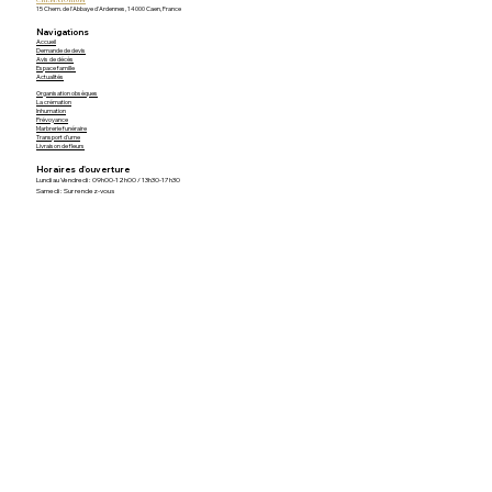
15 Chem. de l'Abbaye d'Ardennes, 14000 Caen, France
Navigations
Accueil
Demande de devis
Avis de décès
Espace famille
Actualités
Organisation obsèques
La crémation
Inhumation
Prévoyance
Marbrerie funéraire
Transport d'urne
Livraison de fleurs
Horaires d'ouverture
Lundi au Vendredi : 09h00-12h00 / 13h30-17h30
Samedi : Sur rendez-vous