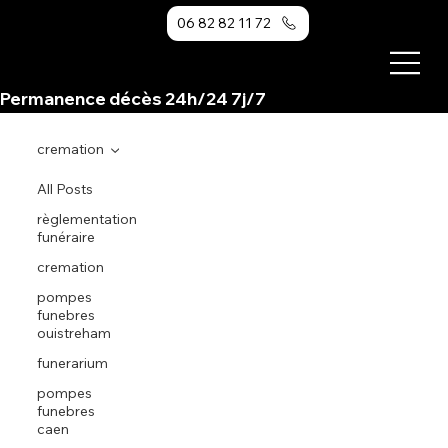
06 82 82 11 72
Permanence décès 24h/24 7j/7                                                                                             
cremation
All Posts
règlementation
funéraire
cremation
pompes
funebres
ouistreham
funerarium
pompes
funebres
caen