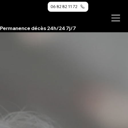
06 82 82 11 72
Permanence décès 24h/24 7j/7                                                                                             