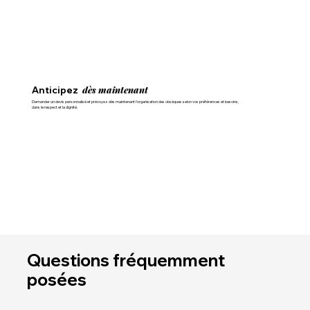
dès maintenant
Anticipez
Demander un devis personnalisé et prévoyez dès maintenant l'organisation des obsèques selon vos préférences et besoins,
dans le respect et la dignité.
Questions fréquemment
posées