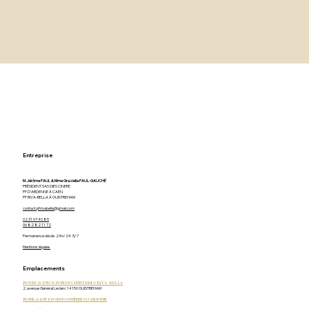
Entreprise
M. Jérôme PAUL & Mme Graziella PAUL-GAUCHÉ
PRÉSIDENT SAS DIES CINERE
PF D'ARDENNE À CAEN
PF RIVA-BELLA À OUISTREHAM
contact.pfrivabella@gmail.com
02 31 07 40 85
06 82 82 11 72
Permanence décès 24h/24 7j/7
Mentions légales
Emplacements
NOTRE AGENCE POMPES FUNÈBRES RIVA-BELLA
2, avenue Général Leclerc 14150 OUISTREHAM
NOTRE AGENCE POMPES FUNÈBRES D'ARDENNE