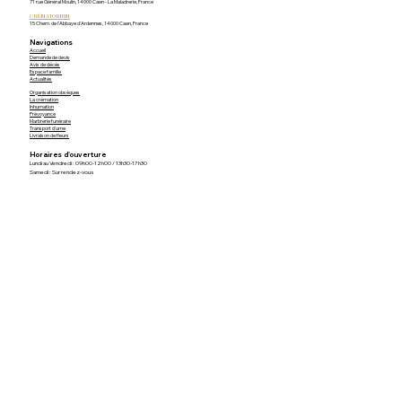
71 rue Général Moulin, 14000 Caen - La Maladrerie, France
CRÉMATORIUM
15 Chem. de l'Abbaye d'Ardennes, 14000 Caen, France
Navigations
Accueil
Demande de devis
Avis de décès
Espace famille
Actualités
Organisation obsèques
La crémation
Inhumation
Prévoyance
Marbrerie funéraire
Transport d'urne
Livraison de fleurs
Horaires d'ouverture
Lundi au Vendredi : 09h00-12h00 / 13h30-17h30
Samedi : Sur rendez-vous