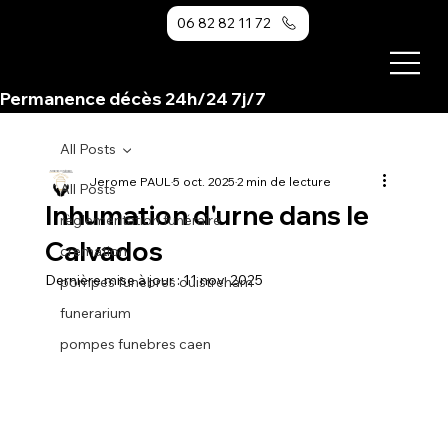
06 82 82 11 72
Permanence décès 24h/24 7j/7                                                                                             
All Posts
Jerome PAUL
5 oct. 2025
2 min de lecture
All Posts
Inhumation d'urne dans le
règlementation funéraire
Calvados
cremation
Dernière mise à jour :
11 nov. 2025
pompes funebres ouistreham
funerarium
pompes funebres caen