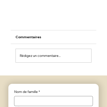
Commentaires
Rédigez un commentaire...
La dispersion ou immersion des cendres en
Nom de famille
*
mer